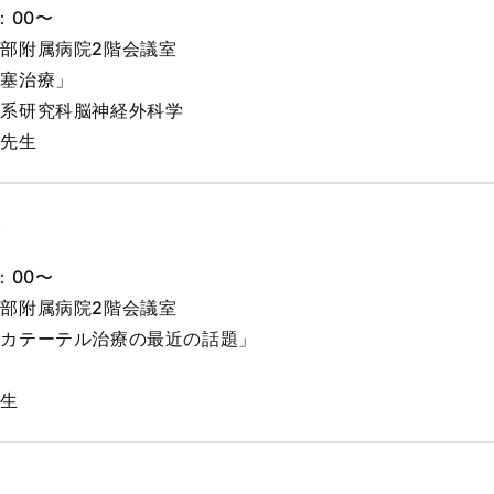
：00〜
部附属病院2階会議室
梗塞治療」
学系研究科脳神経外科学
子先生
会
：00〜
部附属病院2階会議室
患カテーテル治療の最近の話題」
ー
先生