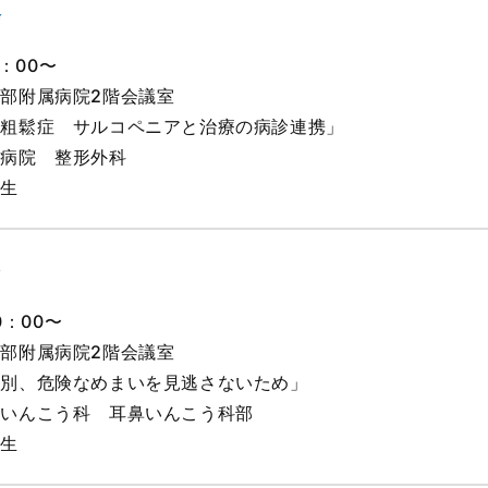
会
0：00〜
部附属病院2階会議室
骨粗鬆症 サルコペニアと治療の病診連携」
属病院 整形外科
先生
会
0：00〜
部附属病院2階会議室
鑑別、危険なめまいを見逃さないため」
鼻いんこう科 耳鼻いんこう科部
先生