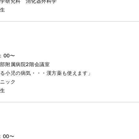
医学研究科 消化器外科学
先生
：00〜
部附属病院2階会議室
れる小児の病気・・・漢方薬も使えます」
リニック
先生
：00〜