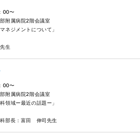
：00〜
部附属病院2階会議室
のマネジメントについて」
ー
彦先生
会
：00〜
部附属病院2階会議室
外科領域ー最近の話題ー」
ー
外科部長：富田 伸司先生