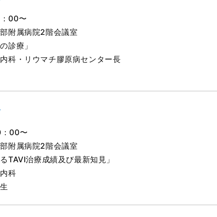
0：00〜
部附属病院2階会議室
患の診療」
合内科・リウマチ膠原病センター長
会
0：00〜
部附属病院2階会議室
るTAVI治療成績及び最新知見」
器内科
先生