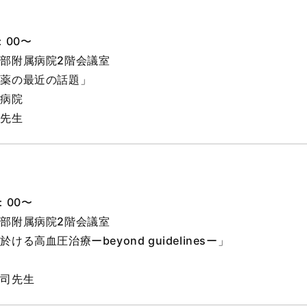
：00〜
部附属病院2階会議室
患薬の最近の話題」
属病院
規先生
：00〜
部附属病院2階会議室
る高血圧治療ーbeyond guidelinesー」
紘司先生