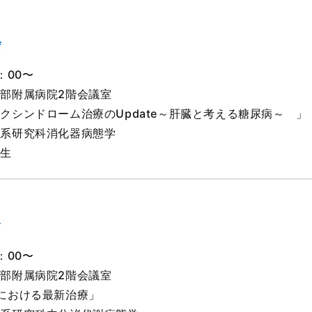
会
：00〜
部附属病院2階会議室
クシンドローム治療のUpdate～肝臓と考える糖尿病～ 」
学系研究科消化器病態学
先生
会
：00〜
部附属病院2階会議室
における最新治療」