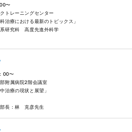
00〜
ックトレーニングセンター
外科治療における最新のトピックス」
学系研究科 高度先進外科学
生
会
：00〜
部附属病院2階会議室
卒中治療の現状と展望」
科部長：林 克彦先生
会